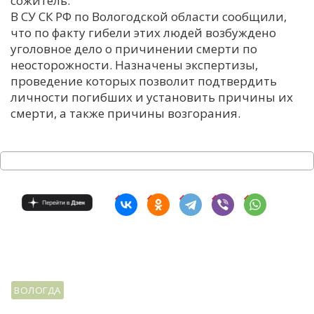
сожитель.
В СУ СК РФ по Вологодской области сообщили,
С
что по факту гибели этих людей возбуждено
Е
уголовное дело о причинении смерти по
неосторожности. Назначены экспертизы,
И
проведение которых позволит подтвердить
личности погибших и установить причины их
Т
смерти, а также причины возгорания.
К
У
Х
М
Ч
Н
Я
ВОЛОГДА