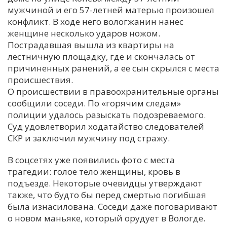
мужчиной и его 57-летней матерью произошел
С
конфликт. В ходе него вологжанин нанес
Е
женщине несколько ударов ножом.
Пострадавшая вышла из квартиры на
лестничную площадку, где и скончалась от
И
причиненных ранений, а ее сын скрылся с места
Т
происшествия.
К
О происшествии в правоохранительные органы
сообщили соседи. По «горячим следам»
полиции удалось разыскать подозреваемого.
У
Суд удовлетворил ходатайство следователей
СКР и заключил мужчину под стражу.
Х
В соцсетях уже появились фото с места
М
трагедии: голое тело женщины, кровь в
Ч
подъезде. Некоторые очевидцы утверждают
Н
также, что будто бы перед смертью погибшая
Я
была изнасилована. Соседи даже поговаривают
о новом маньяке, который орудует в Вологде.