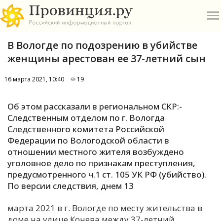
В Вологде по подозрению в убийстве
женщины арестован ее 37-летний сын
16 марта 2021, 10:40
19
О
Об этом рассказали в региональном СКР:-
Следственным отделом по г. Вологда
А
Следственного комитета Российской
Федерации по Вологодской области в
П
отношении местного жителя возбуждено
Б
уголовное дело по признакам преступления,
предусмотренного ч.1 ст. 105 УК РФ (убийство).
В
По версии следствия, днем 13
Р
марта 2021 в г. Вологде по месту жительства в
доме на улице Конева между 37-летний