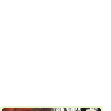
И
Т
К
У
Х
М
Ч
Н
Я