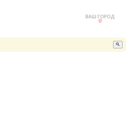
ВАШ ГОРОД
О
А
П
Б
В
Р
С
Е