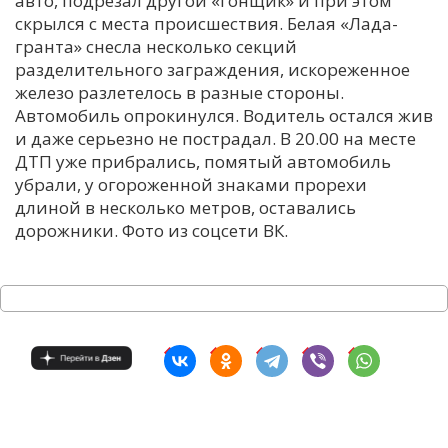
авто, подрезал другой «гонщик» и при этом
скрылся с места происшествия. Белая «Лада-
С
гранта» снесла несколько секций
Е
разделительного заграждения, искореженное
железо разлетелось в разные стороны.
И
Автомобиль опрокинулся. Водитель остался жив
и даже серьезно не пострадал. В 20.00 на месте
Т
ДТП уже прибрались, помятый автомобиль
К
убрали, у огороженной знаками прорехи
длиной в несколько метров, оставались
дорожники. Фото из соцсети ВК.
У
Х
М
Ч
Н
Я