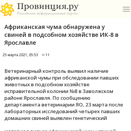
Африканская чума обнаружена у
свиней в подсобном хозяйстве ИК-8 в
Ярославле
25 марта 2021, 05:53
11
О
Ветеринарный контроль выявил наличие
А
африканской чумы при обследовании павших
животных в подсобном хозяйстве
П
исправительной колонии №8 в Заволжском
Б
районе Ярославля. По сообщению
департамента ветеринарии ЯО, 23 марта после
В
лабораторных исследований четырех павших
Р
домашних свиней выявлен генетический