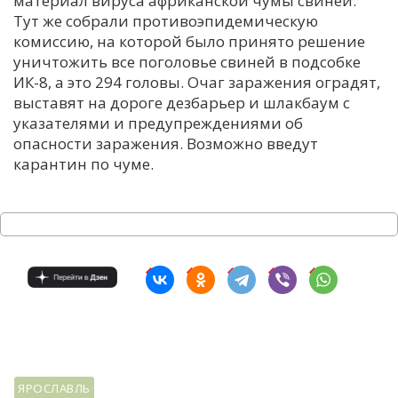
материал вируса африканской чумы свиней.
Тут же собрали противоэпидемическую
С
комиссию, на которой было принято решение
Е
уничтожить все поголовье свиней в подсобке
ИК-8, а это 294 головы. Очаг заражения оградят,
И
выставят на дороге дезбарьер и шлакбаум с
указателями и предупреждениями об
Т
опасности заражения. Возможно введут
К
карантин по чуме.
У
Х
М
Ч
Н
Я
ЯРОСЛАВЛЬ