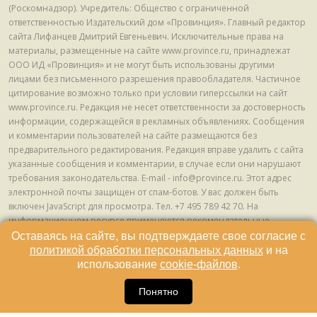
(Роскомнадзор). Учредитель: Общество с ограниченной
ответственностью Издательский дом «Провинция». Главный редактор
сайта Лифанцев Дмитрий Евгеньевич. Исключительные права на
материалы, размещенные на сайте www.province.ru, принадлежат
ООО ИД «Провинция» и не могут быть использованы другими
лицами без письменного разрешения правообладателя. Частичное
цитирование возможно только при условии гиперссылки на сайт
www.province.ru. Редакция не несет ответственности за достоверность
информации, содержащейся в рекламных объявлениях. Сообщения
и комментарии пользователей на сайте размещаются без
предварительного редактирования. Редакция вправе удалить с сайта
указанные сообщения и комментарии, в случае если они нарушают
требования законодательства. E-mail - info@province.ru. Этот адрес
электронной почты защищен от спам-ботов. У вас должен быть
включен JavaScript для просмотра. Tел. +7 495 789 42 70. На
информационном ресурсе применяются рекомендательные
технологии (информационные технологии предоставления
Оставаясь на сайте, вы подтверждаете свое согласие с
информации на основе сбора, систематизации и анализа сведений,
политикой обработки персональных данных
и на
относящихся к предпочтениям пользователей сети "Интернет",
использование
cookie-файлов
.
находящихся на территории Российской Федерации) © ООО ИД
16
«Провинция», 2013 - 2024г.
Понятно