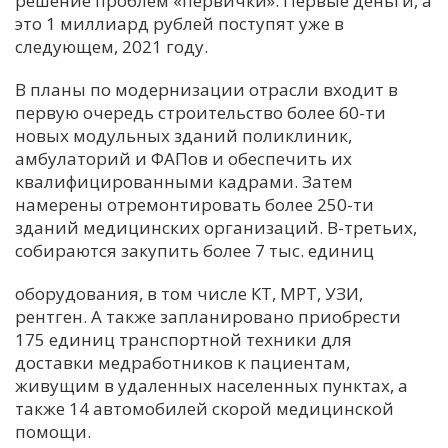
решение проблем «первички». Первые деньги, а
это 1 миллиард рублей поступят уже в
С
следующем, 2021 году.
Е
В планы по модернизации отрасли входит в
первую очередь строительство более 60-ти
И
новых модульных зданий поликлиник,
Т
амбулаторий и ФАПов и обеспечить их
К
квалифицированными кадрами. Затем
намерены отремонтировать более 250-ти
зданий медицинских организаций. В-третьих,
У
собираются закупить более 7 тыс. единиц
оборудования, в том числе КТ, МРТ, УЗИ,
Х
рентген. А также запланировано приобрести
М
175 единиц транспортной техники для
Ч
доставки медработников к пациентам,
Н
живущим в удаленных населенных пунктах, а
Я
также 14 автомобилей скорой медицинской
помощи.