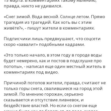
15 марта. В комментариях такому явлению,
правда, никто не удивился.
С
Е
«Снег зимой. Вода весной. Солнце летом. Прямо
трагедия из трагедий. Как хоть вы с этим
живёте?», - пишут жители в комментариях.
И
Т
Подписчики лишь предвкушают, что соцсети
К
скоро «завалит» подобными кадрами.
«Это только начало, в этом году в городе воды
У
будет немерено, как и постов в подслушке про
потопы», - написал еще один местный житель в
комментариях под видео.
Х
М
Причиной потопов жители, правда, считают не
Ч
только горы снега, свалившиеся на город этой
зимой. По мнению горожан, серьезно
Н
сказывается и отсутствие ливневок, и
Я
бездействие властей. Но если со снегом еще