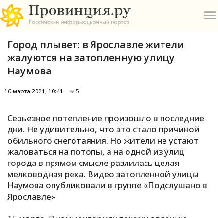
Город плывет: в Ярославле жители
жалуются на затопленную улицу
Наумова
16 марта 2021, 10:41
5
О
Серьезное потепление произошло в последние
А
дни. Не удивительно, что это стало причиной
обильного снеготаяния. Но жители не устают
П
жаловаться на потопы, а на одной из улиц
Б
города в прямом смысле разлилась целая
мелководная река. Видео затопленной улицы
В
Наумова опубликовали в группе «Подслушано в
Р
Ярославле»