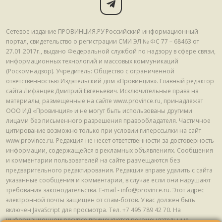
Сетевое издание ПРОВИНЦИЯ.РУ Российский информационный
портал, свидетельство о регистрации СМИ ЭЛ № ФС 77 – 68463 от
27.01.2017г., выдано Федеральной службой по надзору в сфере связи,
информационных технологий и массовых коммуникаций
(Роскомнадзор). Учредитель: Общество с ограниченной
ответственностью Издательский дом «Провинция». Главный редактор
сайта Лифанцев Дмитрий Евгеньевич. Исключительные права на
материалы, размещенные на сайте www.province.ru, принадлежат
ООО ИД «Провинция» и не могут быть использованы другими
лицами без письменного разрешения правообладателя. Частичное
цитирование возможно только при условии гиперссылки на сайт
www.province.ru. Редакция не несет ответственности за достоверность
информации, содержащейся в рекламных объявлениях. Сообщения
и комментарии пользователей на сайте размещаются без
предварительного редактирования. Редакция вправе удалить с сайта
указанные сообщения и комментарии, в случае если они нарушают
требования законодательства. E-mail - info@province.ru. Этот адрес
электронной почты защищен от спам-ботов. У вас должен быть
включен JavaScript для просмотра. Tел. +7 495 789 42 70. На
информационном ресурсе применяются рекомендательные