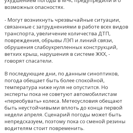
ухудшением погоды в МЧС предупредили и о
возможных опасностях.
С
Е
- Могут возникнуть чрезвычайные ситуации,
связанные с затруднениями в работе всех видов
транспорта, увеличение количества ДТП,
И
повреждения, обрывы ЛЭП и линий связи,
Т
обрушения слабоукрепленных конструкций,
К
ветхих крыш, нарушения в системе ЖКХ, -
говорят спасатели.
У
В последующие дни, по данным синоптиков,
погода обещает быть более спокойной,
температура ниже нуля не опустится. Но
Х
эксперты пока не советуют автомобилистам
М
«переобувать» колеса. Метеоусловия обещают
Ч
быть неустойчивыми вплоть до конца первой
Н
недели апреля. Сценарий погоды может быть
Я
непредсказуем, поэтому пока со сменой резины
водителям стоит повременить.