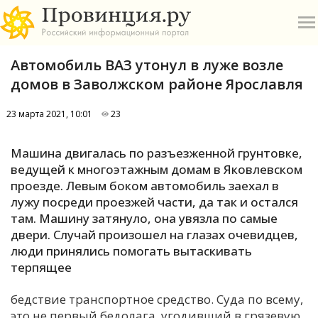
Автомобиль ВАЗ утонул в луже возле
домов в Заволжском районе Ярославля
23 марта 2021, 10:01
23
О
Машина двигалась по разъезженной грунтовке,
ведущей к многоэтажным домам в Яковлевском
А
проезде. Левым боком автомобиль заехал в
лужу посреди проезжей части, да так и остался
П
там. Машину затянуло, она увязла по самые
Б
двери. Случай произошел на глазах очевидцев,
люди принялись помогать вытаскивать
В
терпящее
Р
бедствие транспортное средство. Суда по всему,
это не первый бедолага, угодивший в грязевую