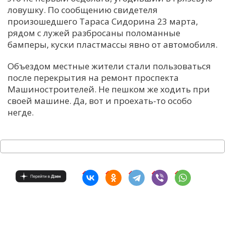
ловушку. По сообщению свидетеля
С
произошедшего Тараса Сидорина 23 марта,
Е
рядом с лужей разбросаны поломанные
бамперы, куски пластмассы явно от автомобиля.
И
Объездом местные жители стали пользоваться
Т
после перекрытия на ремонт проспекта
К
Машиностроителей. Не пешком же ходить при
своей машине. Да, вот и проехать-то особо
негде.
У
Х
М
Ч
Н
Я