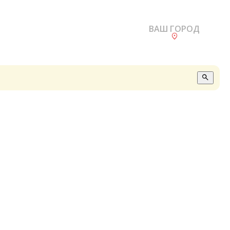
ВАШ ГОРОД
О
А
П
Б
В
Р
С
Е