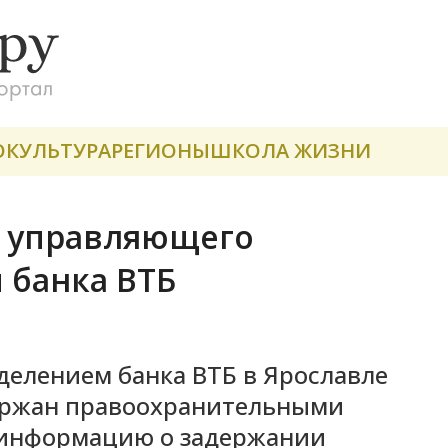
О
КУЛЬТУРА
РЕГИОНЫ
ШКОЛА ЖИЗНИ
и управляющего
 банка ВТБ
елением банка ВТБ в Ярославле
держан правоохранительными
а информацию о задержании