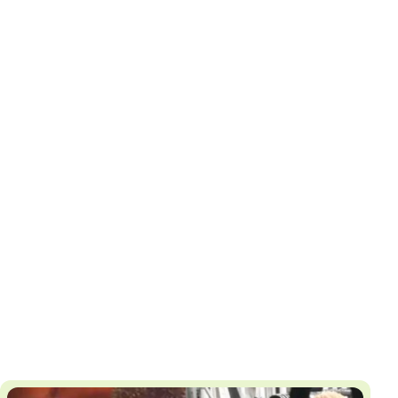
И
Т
К
У
Х
М
Ч
Н
Я