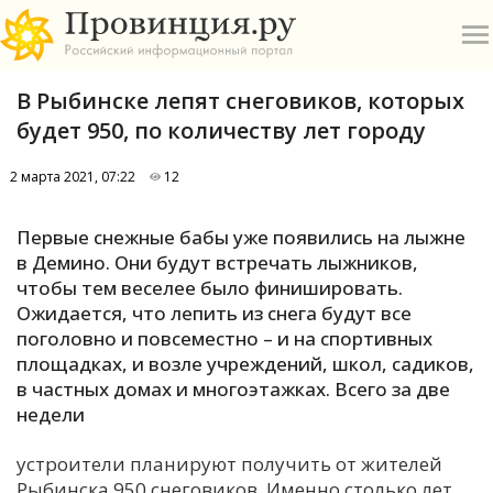
В Рыбинске лепят снеговиков, которых
будет 950, по количеству лет городу
2 марта 2021, 07:22
12
О
Первые снежные бабы уже появились на лыжне
в Демино. Они будут встречать лыжников,
А
чтобы тем веселее было финишировать.
Ожидается, что лепить из снега будут все
П
поголовно и повсеместно – и на спортивных
Б
площадках, и возле учреждений, школ, садиков,
в частных домах и многоэтажках. Всего за две
В
недели
Р
устроители планируют получить от жителей
Рыбинска 950 снеговиков. Именно столько лет