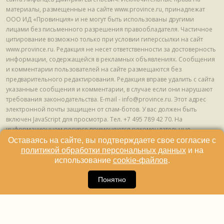
материалы, размещенные на сайте www.province.ru, принадлежат
ООО ИД «Провинция» и не могут быть использованы другими
лицами без письменного разрешения правообладателя. Частичное
цитирование возможно только при условии гиперссылки на сайт
www.province.ru. Редакция не несет ответственности за достоверность
информации, содержащейся в рекламных объявлениях. Сообщения
и комментарии пользователей на сайте размещаются без
предварительного редактирования. Редакция вправе удалить с сайта
указанные сообщения и комментарии, в случае если они нарушают
требования законодательства. E-mail - info@province.ru. Этот адрес
электронной почты защищен от спам-ботов. У вас должен быть
включен JavaScript для просмотра. Tел. +7 495 789 42 70. На
информационном ресурсе применяются рекомендательные
технологии (информационные технологии предоставления
Оставаясь на сайте, вы подтверждаете свое согласие с
информации на основе сбора, систематизации и анализа сведений,
политикой обработки персональных данных
и на
относящихся к предпочтениям пользователей сети "Интернет",
использование
cookie-файлов
.
находящихся на территории Российской Федерации) © ООО ИД
16
«Провинция», 2013 - 2024г.
Понятно