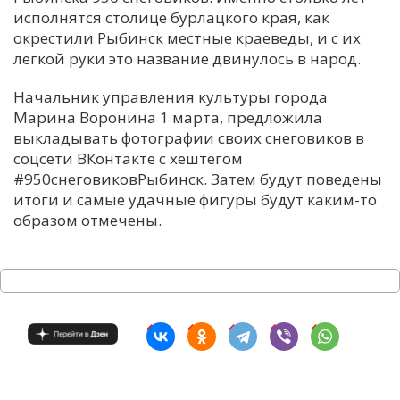
исполнятся столице бурлацкого края, как
С
окрестили Рыбинск местные краеведы, и с их
Е
легкой руки это название двинулось в народ.
Начальник управления культуры города
И
Марина Воронина 1 марта, предложила
Т
выкладывать фотографии своих снеговиков в
К
соцсети ВКонтакте с хештегом
#950снеговиковРыбинск. Затем будут поведены
итоги и самые удачные фигуры будут каким-то
У
образом отмечены.
Х
М
Ч
Н
Я