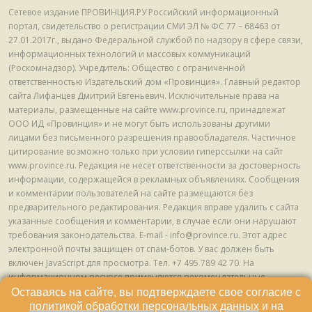
Сетевое издание ПРОВИНЦИЯ.РУ Российский информационный
портал, свидетельство о регистрации СМИ ЭЛ № ФС 77 – 68463 от
27.01.2017г., выдано Федеральной службой по надзору в сфере связи,
информационных технологий и массовых коммуникаций
(Роскомнадзор). Учредитель: Общество с ограниченной
ответственностью Издательский дом «Провинция». Главный редактор
сайта Лифанцев Дмитрий Евгеньевич. Исключительные права на
материалы, размещенные на сайте www.province.ru, принадлежат
ООО ИД «Провинция» и не могут быть использованы другими
лицами без письменного разрешения правообладателя. Частичное
цитирование возможно только при условии гиперссылки на сайт
www.province.ru. Редакция не несет ответственности за достоверность
информации, содержащейся в рекламных объявлениях. Сообщения
и комментарии пользователей на сайте размещаются без
предварительного редактирования. Редакция вправе удалить с сайта
указанные сообщения и комментарии, в случае если они нарушают
требования законодательства. E-mail - info@province.ru. Этот адрес
электронной почты защищен от спам-ботов. У вас должен быть
включен JavaScript для просмотра. Tел. +7 495 789 42 70. На
информационном ресурсе применяются рекомендательные
технологии (информационные технологии предоставления
Оставаясь на сайте, вы подтверждаете свое согласие с
информации на основе сбора, систематизации и анализа сведений,
политикой обработки персональных данных
и на