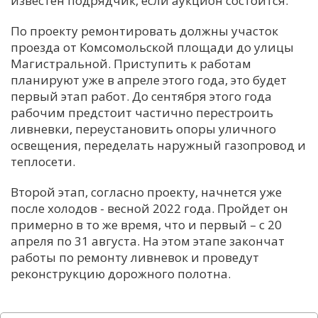
известен подрядчик, если аукцион состоится.
С
По проекту ремонтировать должны участок
Е
проезда от Комсомольской площади до улицы
Магистральной. Приступить к работам
планируют уже в апреле этого года, это будет
И
первый этап работ. До сентября этого года
Т
рабочим предстоит частично перестроить
К
ливневки, переустановить опоры уличного
освещения, переделать наружный газопровод и
теплосети.
У
Второй этап, согласно проекту, начнется уже
после холодов - весной 2022 года. Пройдет он
Х
примерно в то же время, что и первый – с 20
М
апреля по 31 августа. На этом этапе закончат
Ч
работы по ремонту ливневок и проведут
Н
реконструкцию дорожного полотна.
Я