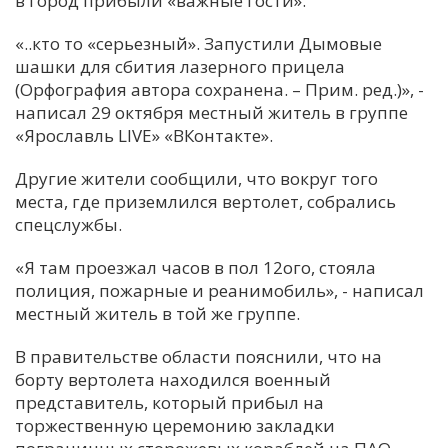
в город прибыли «важные гости».
С
«..кто то «серьезный». Запустили Дымовые
Е
шашки для сбития лазерного прицела
(Орфография автора сохранена. – Прим. ред.)», -
написал 29 октября местный житель в группе
И
«Ярославль LIVE» «ВКонтакте».
Т
К
Другие жители сообщили, что вокруг того
места, где приземлился вертолет, собрались
спецслужбы.
У
«Я там проезжал часов в пол 12ого, стояла
полиция, пожарные и реанимобиль», - написал
Х
местный житель в той же группе.
М
Ч
В правительстве области пояснили, что на
борту вертолета находился военный
Н
представитель, который прибыл на
Я
торжественную церемонию закладки