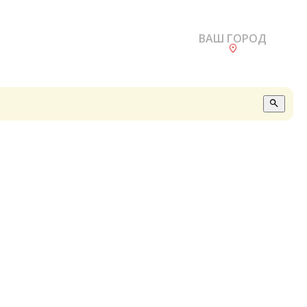
ВАШ ГОРОД
О
А
П
Б
В
Р
С
Е