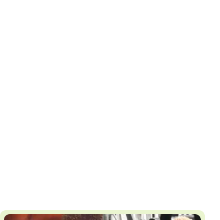
И
Т
К
У
Х
М
Ч
Н
Я