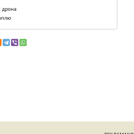
х дрона
ноплю