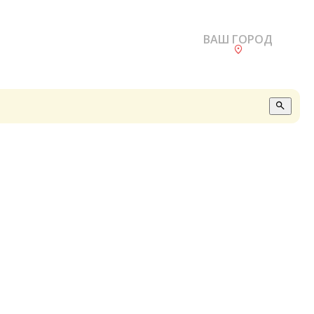
ВАШ ГОРОД
О
А
П
Б
В
Р
С
Е