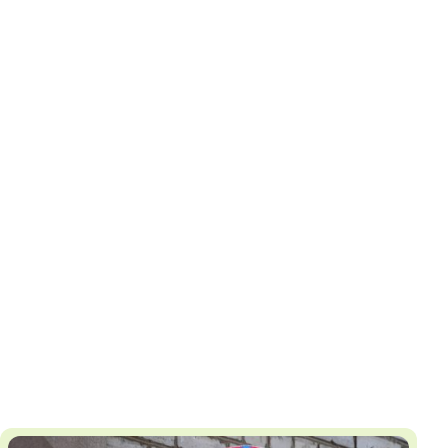
И
Т
К
У
Х
М
Ч
Н
Я