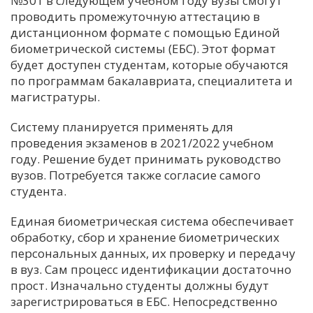
№301 в следующем учебном году вузы смогут
проводить промежуточную аттестацию в
С
дистанционном формате с помощью Единой
Е
биометрической системы (ЕБС). Этот формат
будет доступен студентам, которые обучаются
И
по программам бакалавриата, специалитета и
магистратуры.
Т
К
Систему планируется применять для
проведения экзаменов в 2021/2022 учебном
году. Решение будет принимать руководство
У
вузов. Потребуется также согласие самого
студента.
Х
Единая биометрическая система обеспечивает
М
обработку, сбор и хранение биометрических
Ч
персональных данных, их проверку и передачу
Н
в вуз. Сам процесс идентификации достаточно
Я
прост. Изначально студенты должны будут
зарегистрироваться в ЕБС. Непосредственно