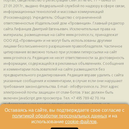
портал, свидетельство о регистрации СМИ ЭЛ № ФС 77 – 68463 от
27.01.2017г., выдано Федеральной службой по надзору в сфере связи,
информационных технологий и массовых коммуникаций
(Роскомнадзор). Учредитель: Общество с ограниченной
ответственностью Издательский дом «Провинция». Главный редактор
сайта Лифанцев Дмитрий Евгеньевич. Исключительные права на
материалы, размещенные на сайте www.province.ru, принадлежат
ООО ИД «Провинция» и не могут быть использованы другими
лицами без письменного разрешения правообладателя. Частичное
цитирование возможно только при условии гиперссылки на сайт
www.province.ru. Редакция не несет ответственности за достоверность
информации, содержащейся в рекламных объявлениях. Сообщения
и комментарии пользователей на сайте размещаются без
предварительного редактирования. Редакция вправе удалить с сайта
указанные сообщения и комментарии, в случае если они нарушают
требования законодательства. E-mail - info@province.ru. Этот адрес
электронной почты защищен от спам-ботов. У вас должен быть
включен JavaScript для просмотра. Tел. +7 495 789 42 70. На
информационном ресурсе применяются рекомендательные
технологии (информационные технологии предоставления
Оставаясь на сайте, вы подтверждаете свое согласие с
информации на основе сбора, систематизации и анализа сведений,
политикой обработки персональных данных
и на
относящихся к предпочтениям пользователей сети "Интернет",
использование
cookie-файлов
.
находящихся на территории Российской Федерации) © ООО ИД