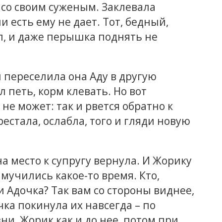
 со своим суженым. Заклевала
 есть ему не дает. Тот, бедный,
ил, и даже перышка поднять не
 переселила она Аду в другую
 петь, корм клевать. Но вот
не может: так и рвется обратно к
естала, ослабла, того и гляди новую
а место к супругу вернула. И Жорику
 мучились какое-то время. Кто,
и Адочка? Так вам со стороны виднее,
чка покинула их навсегда – по
и, Жорик как и до нее, потом при