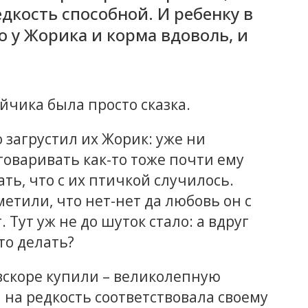
едкость способной. И ребенку в
о у Жорика и корма вдоволь, и
йчика была просто сказка.
о загрустил их Жорик: уже ни
зговаривать как-то тоже почти ему
ать, что с их птичкой случилось.
етили, что нет-нет да любовь он с
Тут уж не до шуток стало: а вдруг
то делать?
вскоре купили – великолепную
 на редкость соответствовала своему