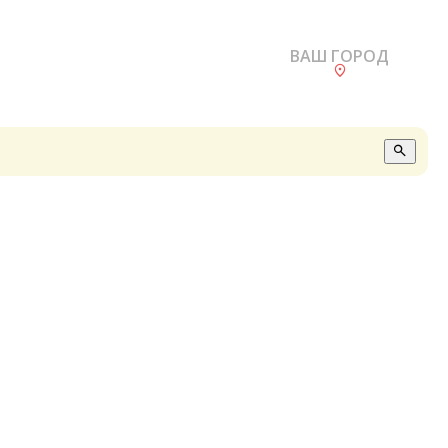
ВАШ ГОРОД
О
А
П
Б
В
Р
С
Е