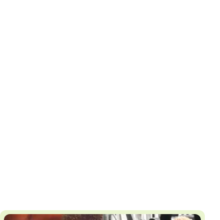
И
Т
К
У
Х
М
Ч
Н
Я