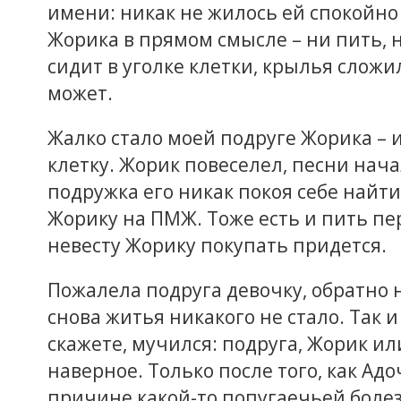
имени: никак не жилось ей спокойно
Жорика в прямом смысле – ни пить, ни
сидит в уголке клетки, крылья слож
может.
Жалко стало моей подруге Жорика – и
клетку. Жорик повеселел, песни начал
подружка его никак покоя себе найти 
Жорику на ПМЖ. Тоже есть и пить пер
невесту Жорику покупать придется.
Пожалела подруга девочку, обратно н
снова житья никакого не стало. Так и
скажете, мучился: подруга, Жорик ил
наверное. Только после того, как Адо
причине какой-то попугаечьей болезн