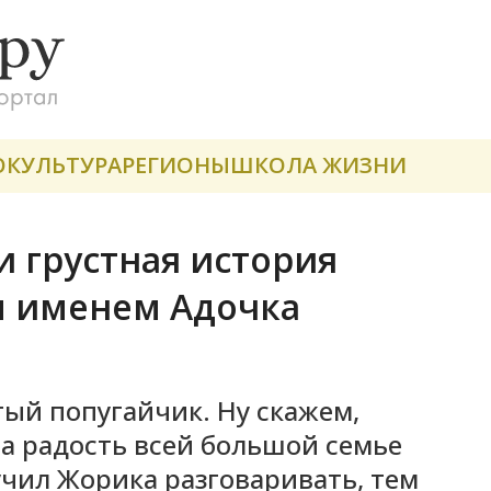
О
КУЛЬТУРА
РЕГИОНЫ
ШКОЛА ЖИЗНИ
и грустная история
м именем Адочка
ый попугайчик. Ну скажем,
на радость всей большой семье
учил Жорика разговаривать, тем