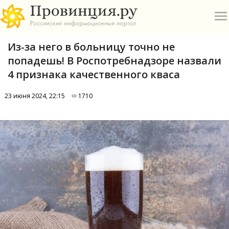
Из-за него в больницу точно не
попадешь! В Роспотребнадзоре назвали
4 признака качественного кваса
23 июня 2024, 22:15
1710
О
А
П
Б
В
Р