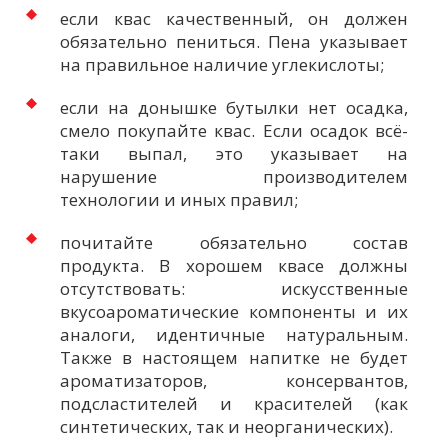
если квас
качественный
, он должен
обязательно пениться.
Пена указывает
на правильное наличие
углекислоты;
если на д
онышке
бутылки нет осадка,
смело покупайте квас. Если осадок всё-
таки выпал, это
указывает на
нарушени
е
производителем
технологии и иных правил;
почитайте обязательно состав
продукта
. В хорошем квасе должны
отсутствовать:
искусственные
вкусоароматические
компоненты
и
их
аналоги,
идентичные натуральны
м
.
Также в
настоящем напитке не будет
ароматизаторов, консервантов,
подсластителей
и красителей (как
синтетических,
так
и неорганических
)
.