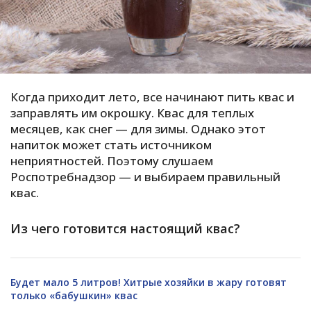
С
Е
И
Когда приходит лето, все начинают пить квас и
Т
заправлять им окрошку. Квас для теплых
К
месяцев, как снег — для зимы. Однако этот
напиток может стать источником
неприятностей. Поэтому слушаем
У
Роспотребнадзор — и выбираем правильный
квас.
Х
М
Из чего готовится настоящий квас?
Ч
Н
Я
Будет мало 5 литров! Хитрые хозяйки в жару готовят
только «бабушкин» квас