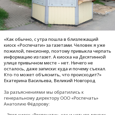
С
Е
И
Т
«Как обычно, с утра пошла в близлежащий
К
киоск «Роспечати» за газетами. Человек я уже
пожилой, пенсионер, поэтому привыкла черпать
информацию из газет. А киоска на Десятинной
У
улице привычном месте – нет. Ничего не
осталось, даже записки: куда и почему съехал.
Кто-то может объяснить, что происходит?»
Х
Екатерина Васильева, Великий Новгород
М
Ч
За разъяснениями мы обратились к
генеральному директору ООО «Роспечать»
Н
Анатолию Фёдорову:
Я
– Этот киоск «Роспечати», как и четыре других,