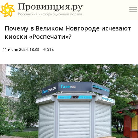
Почему в Великом Новгороде исчезают
киоски «Роспечати»?
11 июня 2024, 18:33
518
О
А
П
Б
В
Р