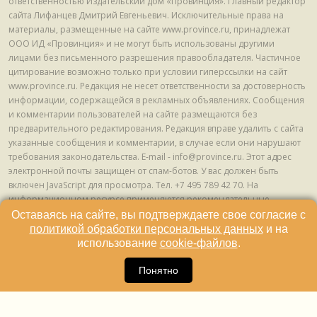
ответственностью Издательский дом «Провинция». Главный редактор
сайта Лифанцев Дмитрий Евгеньевич. Исключительные права на
материалы, размещенные на сайте www.province.ru, принадлежат
ООО ИД «Провинция» и не могут быть использованы другими
лицами без письменного разрешения правообладателя. Частичное
цитирование возможно только при условии гиперссылки на сайт
www.province.ru. Редакция не несет ответственности за достоверность
информации, содержащейся в рекламных объявлениях. Сообщения
и комментарии пользователей на сайте размещаются без
предварительного редактирования. Редакция вправе удалить с сайта
указанные сообщения и комментарии, в случае если они нарушают
требования законодательства. E-mail - info@province.ru. Этот адрес
электронной почты защищен от спам-ботов. У вас должен быть
включен JavaScript для просмотра. Tел. +7 495 789 42 70. На
информационном ресурсе применяются рекомендательные
технологии (информационные технологии предоставления
Оставаясь на сайте, вы подтверждаете свое согласие с
информации на основе сбора, систематизации и анализа сведений,
политикой обработки персональных данных
и на
относящихся к предпочтениям пользователей сети "Интернет",
использование
cookie-файлов
.
находящихся на территории Российской Федерации) © ООО ИД
16
«Провинция», 2013 - 2024г.
Понятно