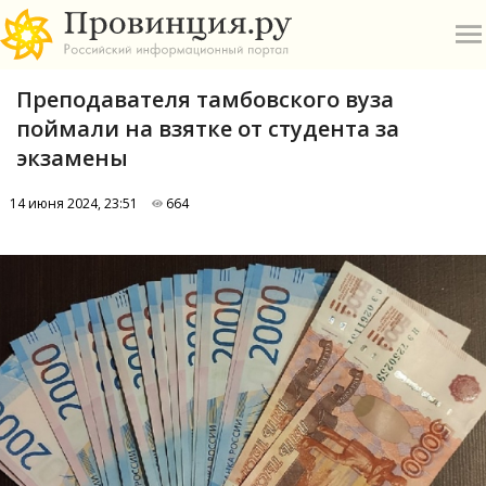
Преподавателя тамбовского вуза
поймали на взятке от студента за
экзамены
14 июня 2024, 23:51
664
О
А
П
Б
В
Р