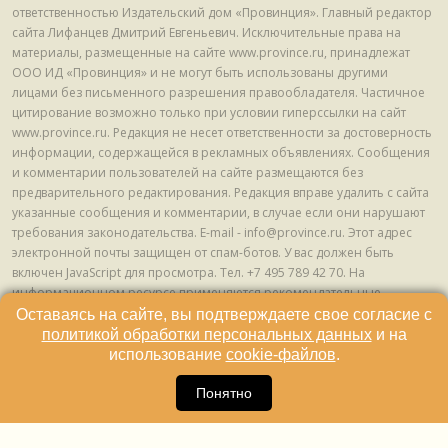
ответственностью Издательский дом «Провинция». Главный редактор
сайта Лифанцев Дмитрий Евгеньевич. Исключительные права на
материалы, размещенные на сайте www.province.ru, принадлежат
ООО ИД «Провинция» и не могут быть использованы другими
лицами без письменного разрешения правообладателя. Частичное
цитирование возможно только при условии гиперссылки на сайт
www.province.ru. Редакция не несет ответственности за достоверность
информации, содержащейся в рекламных объявлениях. Сообщения
и комментарии пользователей на сайте размещаются без
предварительного редактирования. Редакция вправе удалить с сайта
указанные сообщения и комментарии, в случае если они нарушают
требования законодательства. E-mail - info@province.ru. Этот адрес
электронной почты защищен от спам-ботов. У вас должен быть
включен JavaScript для просмотра. Tел. +7 495 789 42 70. На
информационном ресурсе применяются рекомендательные
технологии (информационные технологии предоставления
Оставаясь на сайте, вы подтверждаете свое согласие с
информации на основе сбора, систематизации и анализа сведений,
политикой обработки персональных данных
и на
относящихся к предпочтениям пользователей сети "Интернет",
использование
cookie-файлов
.
находящихся на территории Российской Федерации) © ООО ИД
16
«Провинция», 2013 - 2024г.
Понятно