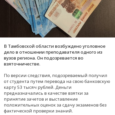
С
Е
И
Т
К
В Тамбовской области возбуждено уголовное
дело в отношении преподавателя одного из
вузов региона. Он подозревается во
У
взяточничестве.
По версии следствия, подозреваемый получил
Х
от студента путем перевода на свою банковскую
М
карту 53 тысяч рублей. Деньги
Ч
предназначались в качестве взятки за
Н
принятие зачетов и выставление
Я
положительных оценок за сдачу экзаменов без
фактической проверки знаний.