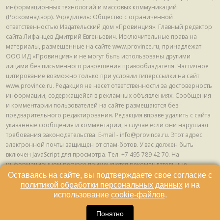
информационных технологий и массовых коммуникаций
(Роскомнадзор). Учредитель: Общество с ограниченной
ответственностью Издательский дом «Провинция». Главный редактор
сайта Лифанцев Дмитрий Евгеньевич. Исключительные права на
материалы, размещенные на сайте www.province.ru, принадлежат
ООО ИД «Провинция» и не могут быть использованы другими
лицами без письменного разрешения правообладателя. Частичное
цитирование возможно только при условии гиперссылки на сайт
www.province.ru. Редакция не несет ответственности за достоверность
информации, содержащейся в рекламных объявлениях. Сообщения
и комментарии пользователей на сайте размещаются без
предварительного редактирования. Редакция вправе удалить с сайта
указанные сообщения и комментарии, в случае если они нарушают
требования законодательства. E-mail - info@province.ru. Этот адрес
электронной почты защищен от спам-ботов. У вас должен быть
включен JavaScript для просмотра. Tел. +7 495 789 42 70. На
информационном ресурсе применяются рекомендательные
технологии (информационные технологии предоставления
Оставаясь на сайте, вы подтверждаете свое согласие с
информации на основе сбора, систематизации и анализа сведений,
политикой обработки персональных данных
и на
относящихся к предпочтениям пользователей сети "Интернет",
использование
cookie-файлов
.
находящихся на территории Российской Федерации) © ООО ИД
16
«Провинция», 2013 - 2024г.
Понятно