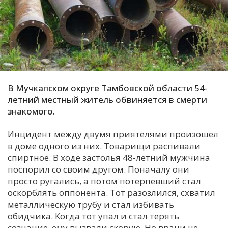
С
Е
И
Т
К
В Мучкапском округе Тамбовской области 54-
летний местный житель обвиняется в смерти
знакомого.
У
Инцидент между двумя приятелями произошел
в доме одного из них. Товарищи распивали
Х
спиртное. В ходе застолья 48-летний мужчина
М
поспорил со своим другом. Поначалу они
Ч
просто ругались, а потом потерпевший стал
оскорблять оппонента. Тот разозлился, схватил
Н
металлическую трубу и стал избивать
Я
обидчика. Когда тот упал и стал терять
сознание, ему вызвали скорую. Но врачи не