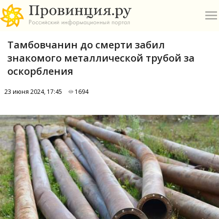
Тамбовчанин до смерти забил
знакомого металлической трубой за
оскорбления
23 июня 2024, 17:45
1694
О
А
П
Б
В
Р