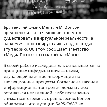
С
Е
Британский физик Мелвин М. Вопсон
И
предположил, что человечество может
Т
существовать в виртуальной реальности, а
К
пандемия коронавируса лишь подтверждает
эту теорию. Об этом сообщает агентство
«МедиаПоток» со ссылкой на «Маяк».
У
В своей работе исследователь основывается на
Х
принципах инфодинамики — науки,
изучающей влияние информации на
М
эволюционные процессы. Согласно ее законам,
Ч
информационная энтропия должна либо
Н
оставаться неизменной, либо постепенно
Я
снижаться, стремясь к равновесию. Вопсон
обнаружил, что мутации SARS-CoV-2 не