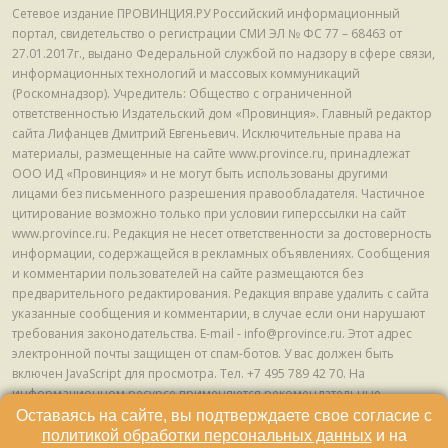
Сетевое издание ПРОВИНЦИЯ.РУ Российский информационный
портал, свидетельство о регистрации СМИ ЭЛ № ФС 77 – 68463 от
27.01.2017г., выдано Федеральной службой по надзору в сфере связи,
информационных технологий и массовых коммуникаций
(Роскомнадзор). Учредитель: Общество с ограниченной
ответственностью Издательский дом «Провинция». Главный редактор
сайта Лифанцев Дмитрий Евгеньевич. Исключительные права на
материалы, размещенные на сайте www.province.ru, принадлежат
ООО ИД «Провинция» и не могут быть использованы другими
лицами без письменного разрешения правообладателя. Частичное
цитирование возможно только при условии гиперссылки на сайт
www.province.ru. Редакция не несет ответственности за достоверность
информации, содержащейся в рекламных объявлениях. Сообщения
и комментарии пользователей на сайте размещаются без
предварительного редактирования. Редакция вправе удалить с сайта
указанные сообщения и комментарии, в случае если они нарушают
требования законодательства. E-mail - info@province.ru. Этот адрес
электронной почты защищен от спам-ботов. У вас должен быть
включен JavaScript для просмотра. Tел. +7 495 789 42 70. На
информационном ресурсе применяются рекомендательные
технологии (информационные технологии предоставления
Оставаясь на сайте, вы подтверждаете свое согласие с
информации на основе сбора, систематизации и анализа сведений,
политикой обработки персональных данных
и на