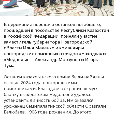
С
Е
В церемонии передачи останков погибшего,
И
прошедшей в посольстве Республики Казахстан
в Российской Федерации, приняли участие
Т
заместитель губернатора Новгородской
К
области Илья Маленко и командиры
новгородских поисковых отрядов «Находка» и
«Медведь» — Александр Морзунов и Игорь
У
Тума.
Х
Останки казахстанского воина были найдены
осенью 2024 года новгородскими
М
поисковиками. Благодаря сохранившемуся
Ч
бланку в солдатском медальоне удалось
Н
установить личность бойца. Им оказался
Я
уроженец Семипалатинской области Оразгали
Белюбаев, 1908 года рождения. До этого