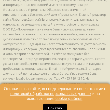
информационных технологий и массовых коммуникаций
(Роскомнадзор). Учредитель: Общество с ограниченной
ответственностью Издательский дом «Провинция». Главный редактор
сайта Лифанцев Дмитрий Евгеньевич. Исключительные права на
материалы, размещенные на сайте www.province.ru, принадлежат
ООО ИД «Провинция» и не могут быть использованы другими
лицами без письменного разрешения правообладателя. Частичное
цитирование возможно только при условии гиперссылки на сайт
www.province.ru. Редакция не несет ответственности за достоверность
информации, содержащейся в рекламных объявлениях. Сообщения
и комментарии пользователей на сайте размещаются без
предварительного редактирования. Редакция вправе удалить с сайта
указанные сообщения и комментарии, в случае если они нарушают
требования законодательства. E-mail - info@province.ru. Этот адрес
электронной почты защищен от спам-ботов. У вас должен быть
включен JavaScript для просмотра. Tел. +7 495 789 42 70. На
информационном ресурсе применяются рекомендательные
технологии (информационные технологии предоставления
Оставаясь на сайте, вы подтверждаете свое согласие с
информации на основе сбора, систематизации и анализа сведений,
политикой обработки персональных данных
и на
относящихся к предпочтениям пользователей сети "Интернет",
использование
cookie-файлов
.
находящихся на территории Российской Федерации) © ООО ИД
«Провинция», 2013 - 2024г.
Понятно