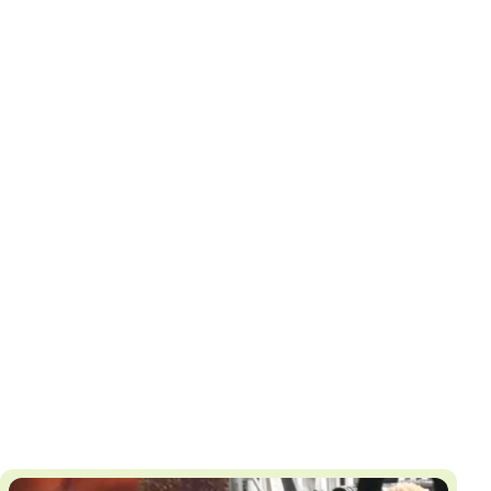
И
Т
К
У
Х
М
Ч
Н
Я