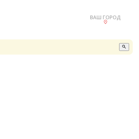
ВАШ ГОРОД
О
А
П
Б
В
Р
С
Е