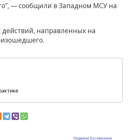
о”, — сообщили в Западном МСУ на
 действий, направленных на
роизошедшего.
рактике
Людмила Босомыкина