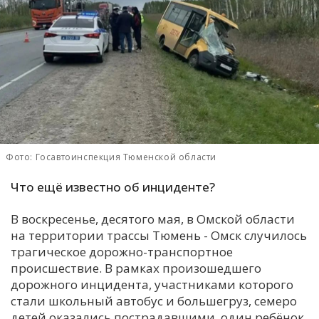
С
Е
И
Т
К
Фото: Госавтоинспекция Тюменской области
У
Что ещё известно об инциденте?
Х
В воскресенье, десятого мая, в Омской области
М
на территории трассы Тюмень - Омск случилось
Ч
трагическое дорожно-транспортное
происшествие. В рамках произошедшего
Н
дорожного инцидента, участниками которого
Я
стали школьный автобус и большегруз, семеро
детей оказались пострадавшими, один ребёнок