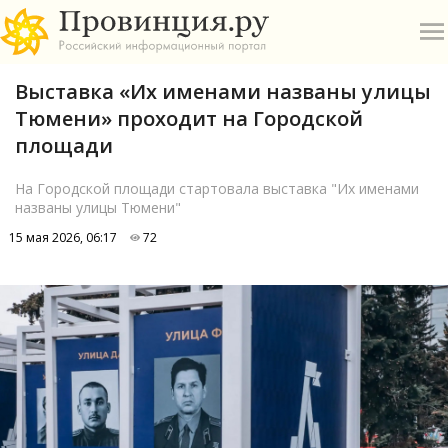
Выставка «Их именами названы улицы
Тюмени» проходит на Городской
площади
На Городской площади стартовала выставка "Их именами
названы улицы Тюмени"
О
15 мая 2026, 06:17
72
А
П
Б
В
Р