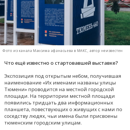
С
Е
И
Т
К
Фото из канала Максима афанасьева в МАКС, автор неизвестен
Что ещё известно о стартовавшей выставке?
У
Экспозиция под открытым небом, получившая
наименование «Их именами названы улицы
Х
Тюмени» проводится на местной городской
М
площади. На территории местной площади
Ч
появились тридцать два информационных
планшета, повествующих о живущих с нами по
Н
соседству людях, чьи имена были присвоены
Я
тюменским городским улицам.