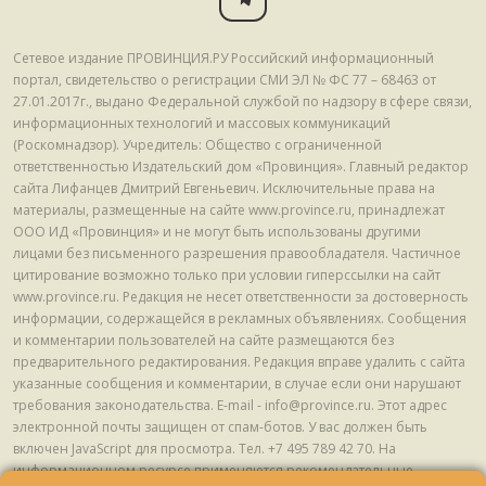
Сетевое издание ПРОВИНЦИЯ.РУ Российский информационный
портал, свидетельство о регистрации СМИ ЭЛ № ФС 77 – 68463 от
27.01.2017г., выдано Федеральной службой по надзору в сфере связи,
информационных технологий и массовых коммуникаций
(Роскомнадзор). Учредитель: Общество с ограниченной
ответственностью Издательский дом «Провинция». Главный редактор
сайта Лифанцев Дмитрий Евгеньевич. Исключительные права на
материалы, размещенные на сайте www.province.ru, принадлежат
ООО ИД «Провинция» и не могут быть использованы другими
лицами без письменного разрешения правообладателя. Частичное
цитирование возможно только при условии гиперссылки на сайт
www.province.ru. Редакция не несет ответственности за достоверность
информации, содержащейся в рекламных объявлениях. Сообщения
и комментарии пользователей на сайте размещаются без
предварительного редактирования. Редакция вправе удалить с сайта
указанные сообщения и комментарии, в случае если они нарушают
требования законодательства. E-mail - info@province.ru. Этот адрес
электронной почты защищен от спам-ботов. У вас должен быть
включен JavaScript для просмотра. Tел. +7 495 789 42 70. На
информационном ресурсе применяются рекомендательные