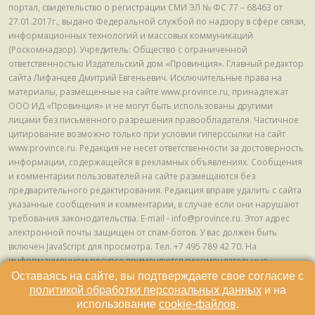
портал, свидетельство о регистрации СМИ ЭЛ № ФС 77 – 68463 от
27.01.2017г., выдано Федеральной службой по надзору в сфере связи,
информационных технологий и массовых коммуникаций
(Роскомнадзор). Учредитель: Общество с ограниченной
ответственностью Издательский дом «Провинция». Главный редактор
сайта Лифанцев Дмитрий Евгеньевич. Исключительные права на
материалы, размещенные на сайте www.province.ru, принадлежат
ООО ИД «Провинция» и не могут быть использованы другими
лицами без письменного разрешения правообладателя. Частичное
цитирование возможно только при условии гиперссылки на сайт
www.province.ru. Редакция не несет ответственности за достоверность
информации, содержащейся в рекламных объявлениях. Сообщения
и комментарии пользователей на сайте размещаются без
предварительного редактирования. Редакция вправе удалить с сайта
указанные сообщения и комментарии, в случае если они нарушают
требования законодательства. E-mail - info@province.ru. Этот адрес
электронной почты защищен от спам-ботов. У вас должен быть
включен JavaScript для просмотра. Tел. +7 495 789 42 70. На
информационном ресурсе применяются рекомендательные
технологии (информационные технологии предоставления
Оставаясь на сайте, вы подтверждаете свое согласие с
информации на основе сбора, систематизации и анализа сведений,
политикой обработки персональных данных
и на
относящихся к предпочтениям пользователей сети "Интернет",
использование
cookie-файлов
.