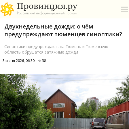
Двухнедельные дожди: о чём
предупреждают тюменцев синоптики?
Синоптики предупреждают: на Тюмень и Тюменскую
область обрушатся затяжные дожди
О
3 июня 2026, 06:30
38
А
П
Б
В
Р