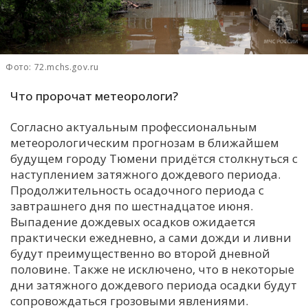
С
Е
Фото: 72.mchs.gov.ru
И
Что пророчат метеорологи?
Т
К
Согласно актуальным профессиональным
метеорологическим прогнозам в ближайшем
будущем городу Тюмени придётся столкнуться с
У
наступлением затяжного дождевого периода.
Продолжительность осадочного периода с
Х
завтрашнего дня по шестнадцатое июня.
Выпадение дождевых осадков ожидается
М
практически ежедневно, а сами дожди и ливни
Ч
будут преимущественно во второй дневной
Н
половине. Также не исключено, что в некоторые
Я
дни затяжного дождевого периода осадки будут
сопровождаться грозовыми явлениями.