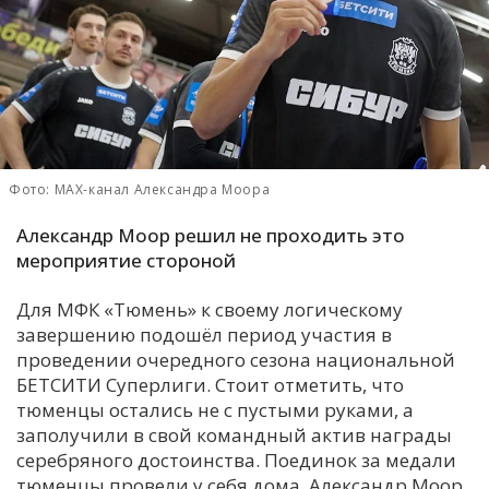
С
Е
И
Т
К
Фото: MAX-канал Александра Моора
Александр Моор решил не проходить это
У
мероприятие стороной
Для МФК «Тюмень» к своему логическому
Х
завершению подошёл период участия в
М
проведении очередного сезона национальной
Ч
БЕТСИТИ Суперлиги. Стоит отметить, что
тюменцы остались не с пустыми руками, а
Н
заполучили в свой командный актив награды
Я
серебряного достоинства. Поединок за медали
тюменцы провели у себя дома. Александр Моор,