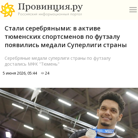
Стали серебряными: в активе
тюменских спортсменов по футзалу
появились медали Суперлиги страны
Серебряные медали суперлиги страны по футзалу
достались МФК "Тюмень"
О
5 июня 2026, 05:44
24
А
П
Б
В
Р