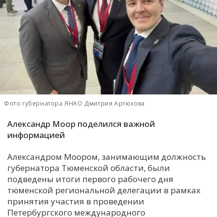
С
Е
И
Т
К
Фото губернатора ЯНАО Дмитрия Артюхова
У
Александр Моор поделился важной
информацией
Х
Александром Моором, занимающим должность
М
губернатора Тюменской области, были
Ч
подведены итоги первого рабочего дня
Н
тюменской региональной делегации в рамках
Я
принятия участия в проведении
Петербургского международного