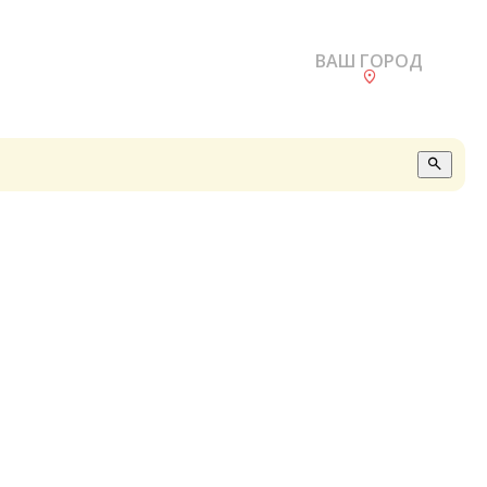
ВАШ ГОРОД
О
А
П
Б
В
Р
С
Е