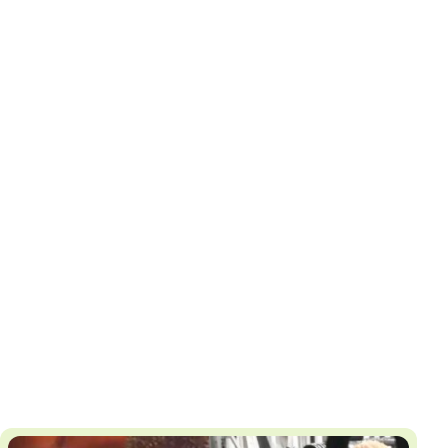
И
Т
К
У
Х
М
Ч
Н
Я