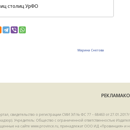
лиц столиц УрФО
Mарина Снегова
РЕКЛАМА
К
, свидетельство о регистрации СМИ ЭЛ № ФС 77 – 68463 от 27.01.2017г.
дзор). Учредитель: Общество с ограниченной ответственностью Издател
щенные на сайте www.province.ru, принадлежат ООО ИД «Провинция» и н