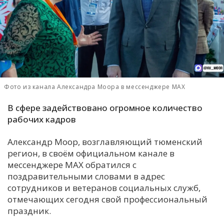
С
Е
И
Т
К
Фото из канала Александра Моора в мессенджере МАХ
В сфере задействовано огромное количество
У
рабочих кадров
Александр Моор, возглавляющий тюменский
Х
регион, в своём официальном канале в
М
мессенджере МАХ обратился с
Ч
поздравительными словами в адрес
сотрудников и ветеранов социальных служб,
Н
отмечающих сегодня свой профессиональный
Я
праздник.