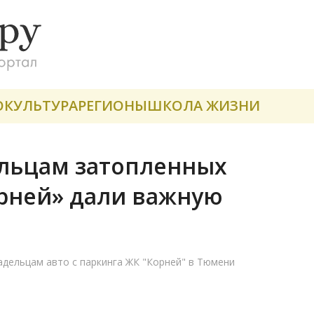
О
КУЛЬТУРА
РЕГИОНЫ
ШКОЛА ЖИЗНИ
ельцам затопленных
орней» дали важную
дельцам авто с паркинга ЖК "Корней" в Тюмени