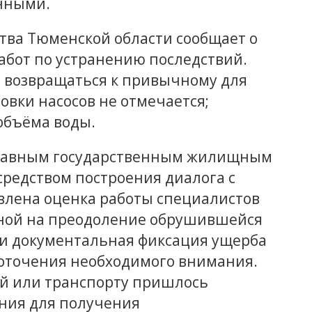
енными.
ва Тюменской области сообщает о
абот по устранению последствий.
о возвращаться к привычному для
овки насосов не отмечается;
объёма воды.
главным государственным жилищным
средством построения диалога с
авлена оценка работы специалистов
ной на преодоление обрушившейся
и документальная фиксация ущерба
доточения необходимого внимания.
ой или транспорту пришлось
ения для получения