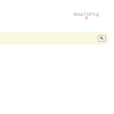
ВАШ ГОРОД
О
А
П
Б
В
Р
С
Е