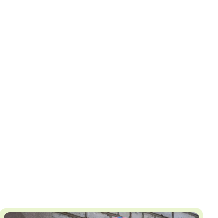
И
Т
К
У
Х
М
Ч
Н
Я