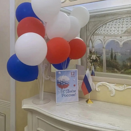
С
Е
И
Т
К
У
Х
М
Ч
Н
Я