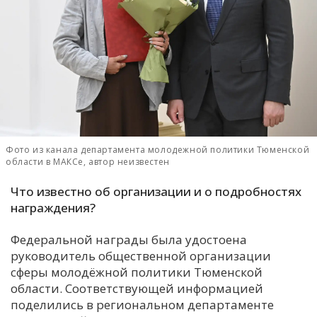
С
Е
И
Т
К
Фото из канала департамента молодежной политики Тюменской
области в МАКСе, автор неизвестен
У
Что известно об организации и о подробностях
награждения?
Х
М
Федеральной награды была удостоена
Ч
руководитель общественной организации
Н
сферы молодёжной политики Тюменской
Я
области. Соответствующей информацией
поделились в региональном департаменте