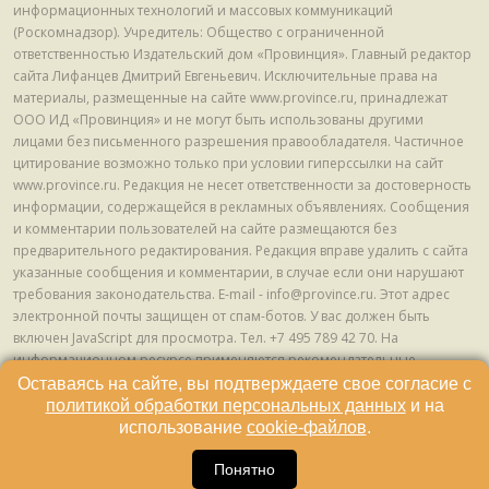
информационных технологий и массовых коммуникаций
(Роскомнадзор). Учредитель: Общество с ограниченной
ответственностью Издательский дом «Провинция». Главный редактор
сайта Лифанцев Дмитрий Евгеньевич. Исключительные права на
материалы, размещенные на сайте www.province.ru, принадлежат
ООО ИД «Провинция» и не могут быть использованы другими
лицами без письменного разрешения правообладателя. Частичное
цитирование возможно только при условии гиперссылки на сайт
www.province.ru. Редакция не несет ответственности за достоверность
информации, содержащейся в рекламных объявлениях. Сообщения
и комментарии пользователей на сайте размещаются без
предварительного редактирования. Редакция вправе удалить с сайта
указанные сообщения и комментарии, в случае если они нарушают
требования законодательства. E-mail - info@province.ru. Этот адрес
электронной почты защищен от спам-ботов. У вас должен быть
включен JavaScript для просмотра. Tел. +7 495 789 42 70. На
информационном ресурсе применяются рекомендательные
технологии (информационные технологии предоставления
Оставаясь на сайте, вы подтверждаете свое согласие с
информации на основе сбора, систематизации и анализа сведений,
политикой обработки персональных данных
и на
относящихся к предпочтениям пользователей сети "Интернет",
использование
cookie-файлов
.
находящихся на территории Российской Федерации) © ООО ИД
16
«Провинция», 2013 - 2024г.
Понятно