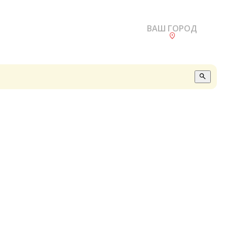
ВАШ ГОРОД
О
А
П
Б
В
Р
С
Е