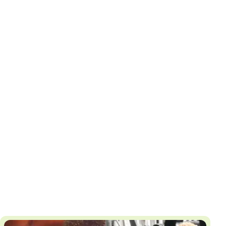
И
Т
К
У
Х
М
Ч
Н
Я