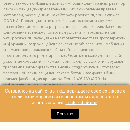
ответственностью Издательский дом «Провинция». Главный редактор
сайта Лифанцев Дмитрий Евгеньевич. Исключительные права на
материалы, размещенные на сайте www.province.ru, принадлежат
ООО ИД «Провинция» и не могут быть использованы другими
лицами без письменного разрешения правообладателя. Частичное
цитирование возможно только при условии гиперссылки на сайт
www.province.ru. Редакция не несет ответственности за достоверность
информации, содержащейся в рекламных объявлениях. Сообщения
и комментарии пользователей на сайте размещаются без
предварительного редактирования. Редакция вправе удалить с сайта
указанные сообщения и комментарии, в случае если они нарушают
требования законодательства. E-mail - info@province.ru. Этот адрес
электронной почты защищен от спам-ботов. У вас должен быть
включен JavaScript для просмотра. Tел. +7 495 789 42 70. На
информационном ресурсе применяются рекомендательные
технологии (информационные технологии предоставления
Оставаясь на сайте, вы подтверждаете свое согласие с
информации на основе сбора, систематизации и анализа сведений,
политикой обработки персональных данных
и на
относящихся к предпочтениям пользователей сети "Интернет",
использование
cookie-файлов
.
находящихся на территории Российской Федерации) © ООО ИД
16
«Провинция», 2013 - 2024г.
Понятно