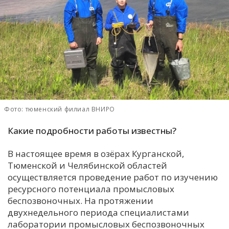
С
Е
И
Т
К
Фото: тюменский филиал ВНИРО
У
Какие подробности работы известны?
Х
В настоящее время в озёрах Курганской,
Тюменской и Челябинской областей
М
осуществляется проведение работ по изучению
Ч
ресурсного потенциала промысловых
Н
беспозвоночных. На протяжении
Я
двухнедельного периода специалистами
лаборатории промысловых беспозвоночных