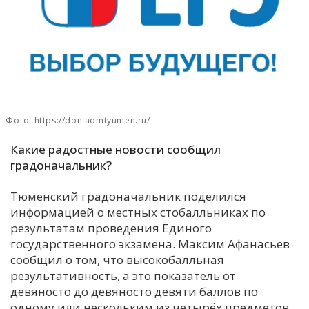
С
Е
И
Т
К
Фото: https://don.admtyumen.ru/
Какие радостные новости сообщил
У
градоначальник?
Тюменский градоначальник поделился
Х
информацией о местных стобалльниках по
М
результатам проведения Единого
Ч
государственного экзамена. Максим Афанасьев
сообщил о том, что высокобалльная
Н
результативность, а это показатель от
Я
девяносто до девяносто девяти баллов по
одному или нескольким из четырёх предметов