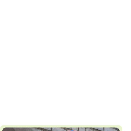
И
Т
К
У
Х
М
Ч
Н
Я