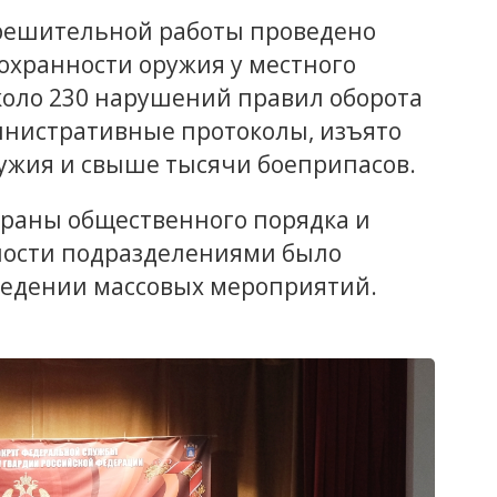
решительной работы проведено
сохранности оружия у местного
коло 230 нарушений правил оборота
инистративные протоколы, изъято
ружия и свыше тысячи боеприпасов.
охраны общественного порядка и
ности подразделениями было
ведении массовых мероприятий.