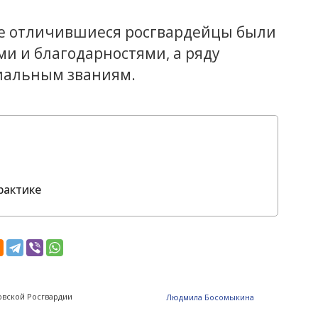
е отличившиеся росгвардейцы были
 и благодарностями, а ряду
иальным званиям.
рактике
овской Росгвардии
Людмила Босомыкина