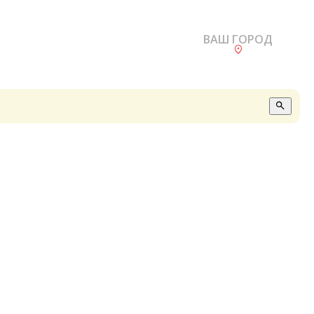
ВАШ ГОРОД
О
А
П
Б
В
Р
С
Е