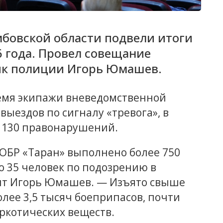
мбовской области подвели итоги
6 года. Провел совещание
ик полиции Игорь Юмашев.
ремя экипажи вневедомственной
выездов по сигналу «тревога», в
о 130 правонарушений.
ОБР «Таран» выполнено более 750
о 35 человек по подозрению в
ит Игорь Юмашев. — Изъято свыше
олее 3,5 тысяч боеприпасов, почти
аркотических веществ.