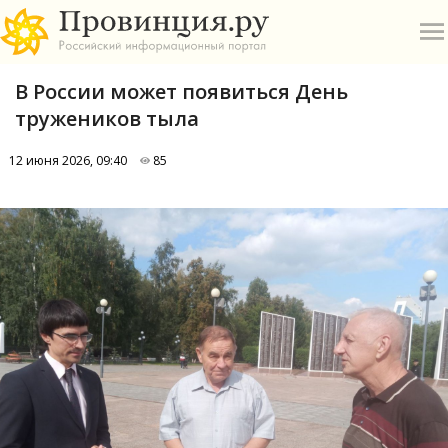
В России может появиться День
тружеников тыла
12 июня 2026, 09:40
85
О
А
П
Б
В
Р