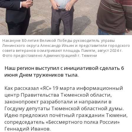
С
Е
И
Накануне 80-летия Великой Победы руководитель управы
Т
Ленинского округа Александр Ильин и представители городского
К
совета ветеранов осматривают площадь Памяти, август 2024 г.
Фото предоставлено Администрацией г. Тюмени
Наш регион выступил с инициативой сделать 6
У
июня Днем тружеников тыла.
Х
Как рассказал «ЯС» 19 марта информационный
центр Правительства Тюменской области,
М
законопроект разработали и направили в
Ч
Госдуму депутаты Тюменской областной думы.
Н
Идею предложил почётный гражданин Тюмени,
Я
сопредседатель «Бессмертного полка России»
Геннадий Иванов.