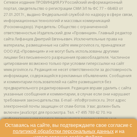
Сетевое издание ПРОВИНЦИЯ.РУ Российский информационный
портал, свидетельство о регистрации СМИ ЭЛ № ФС 77 – 68463 от
27.01.2017г., выдано Федеральной службой по надзору в сфере связи,
информационных технологий и массовых коммуникаций
(Роскомнадзор). Учредитель: Общество с ограниченной
ответственностью Издательский дом «Провинция». Главный редактор
сайта Лифанцев Дмитрий Евгеньевич. Исключительные права на
материалы, размещенные на сайте www.province.ru, принадлежат
ООО ИД «Провинция» и не могут быть использованы другими
лицами без письменного разрешения правообладателя. Частичное
цитирование возможно только при условии гиперссылки на сайт
www.province.ru. Редакция не несет ответственности за достоверность
информации, содержащейся в рекламных объявлениях. Сообщения
и комментарии пользователей на сайте размещаются без
предварительного редактирования. Редакция вправе удалить с сайта
указанные сообщения и комментарии, в случае если они нарушают
требования законодательства. E-mail - info@province.ru. Этот адрес
электронной почты защищен от спам-ботов. У вас должен быть
включен JavaScript для просмотра. Tел. +7 495 789 42 70. На
информационном ресурсе применяются рекомендательные
технологии (информационные технологии предоставления
Оставаясь на сайте, вы подтверждаете свое согласие с
информации на основе сбора, систематизации и анализа сведений,
политикой обработки персональных данных
и на
относящихся к предпочтениям пользователей сети "Интернет",