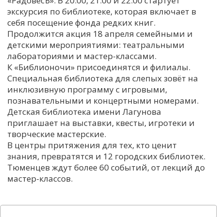
«РадовесЪ». В 20:00, 21:00 и 22:00 стартует
экскурсия по библиотеке, которая включает в
С
себя посещение фонда редких книг.
Е
Продолжится акция 18 апреля семейными и
детскими мероприятиями: театральными
И
лабораториями и мастер-классами.
К «Библионочи» присоединятся и филиалы.
Т
Специальная библиотека для слепых зовёт на
К
инклюзивную программу с игровыми,
познавательными и концертными номерами.
Детская библиотека имени Лагунова
У
приглашает на выставки, квесты, игротеки и
творческие мастерские.
Х
В центры притяжения для тех, кто ценит
знания, превратятся и 12 городских библиотек.
М
Тюменцев ждут более 60 событий, от лекций до
Ч
мастер-классов.
Н
Я