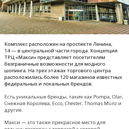
С
Е
И
Т
Комплекс расположен на проспекте Ленина,
К
14 — в центральной части города. Концепция
ТРЦ «Макси» представляет посетителям
безграничные возможности для модного
У
шопинга. На трех этажах торгового центра
расположились более 120 магазинов известных
федеральных и локальных брендов.
Х
М
Есть уникальные бренды, такие как Pompa, Olar,
Ч
Снежная Королева, Ecco, Chester, Thomas Münz и
другие.
Н
Я
Макси — это также прекрасное место для
отдыха: ресторан с террасой с которой